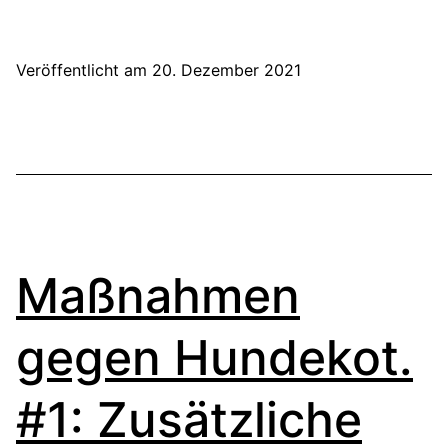
Hundekot
#2:
Veröffentlicht am
20. Dezember 2021
Anbringe
von
Hinweissc
Maßnahmen
gegen Hundekot.
#1: Zusätzliche