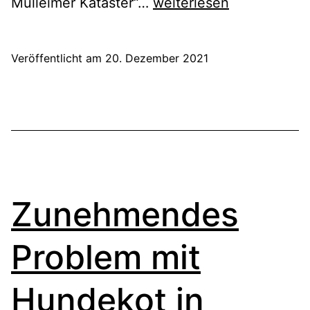
Maßnahmen
Mülleimer Kataster“…
weiterlesen
gegen
Hundekot.
Veröffentlicht am
20. Dezember 2021
#1:
Zusätzliche
Mülleimer
Zunehmendes
Problem mit
Hundekot in