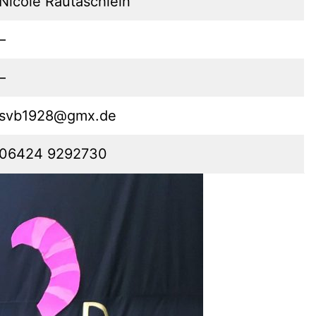
Nicole Rautäschlein
–
–
svb1928@gmx.de
06424 9292730