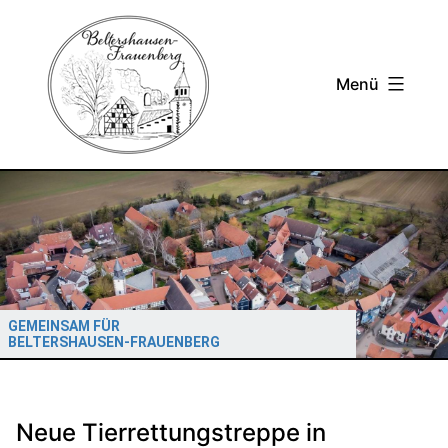
Zum
Inhalt
springen
Menü
GEMEINSAM FÜR
BELTERSHAUSEN-FRAUENBERG
Neue Tierrettungstreppe in